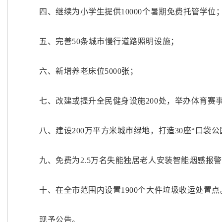
四、继续为小学生提供
10000个暑期免费托管学位
五、完善
50条城市慢行道路照明设施；
六、新增养老床位
5000张；
七、改建或提升全民健身设施
200处，举办体育赛事
八、建设
200万平方米城市绿地，打造30座“口袋公
九、免费为
2.5万名失能独居老人安装智能烟感报
十、在全市范围内设置
1900个大件垃圾收运处置点
现予公告。