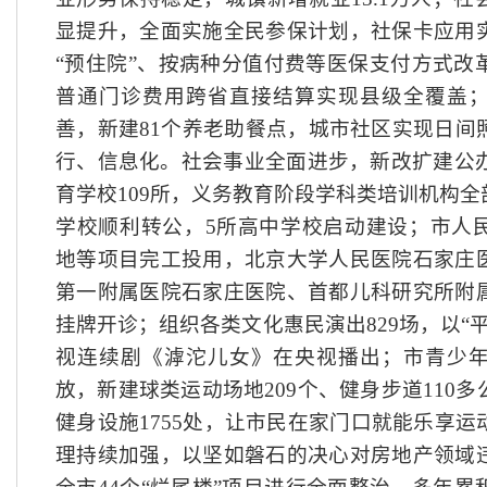
显提升，全面实施全民参保计划，社保卡应用
“预住院”、按病种分值付费等医保支付方式改
普通门诊费用跨省直接结算实现县级全覆盖
善，新建81个养老助餐点，城市社区实现日间
行、信息化。社会事业全面进步，新改扩建公办
育学校109所，义务教育阶段学科类培训机构全部
学校顺利转公，5所高中学校启动建设；市人
地等项目完工投用，北京大学人民医院石家庄
第一附属医院石家庄医院、首都儿科研究所附
挂牌开诊；组织各类文化惠民演出829场，以“
视连续剧《滹沱儿女》在央视播出；市青少
放，新建球类运动场地209个、健身步道110
健身设施1755处，让市民在家门口就能乐享
理持续加强，以坚如磐石的决心对房地产领域