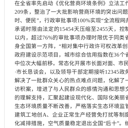
在全省率先启动《优化营商环境条例》立法工
209条，整治了一大批影响营商环境的突出问
时、便民”，行政审批事项100%实现“全流程网
承诺时限由法定的15454天压缩至2455天，
以内，超过76%的审批事项办理时限优于同类
身全国第一方阵，“相对集中行政许可权改革创
政府建设示范项目，城市综合信用指数在36个
中位次大幅前移。常态化开展市长面对面、市民
·市长恳谈会，以及领导干部定期接听12345
解决了一批群众关心的热点难点问题，化解了
访积案，增进了与人民群众的感情沟通和思想
的理解支持，汇聚起建设现代化、国际化美丽
生态环境质量不断改善，严格落实生态环境监
建筑工地创A、企业正常生产经营免打扰等制
化减排措施，空气质量稳定退出全国“后十”。