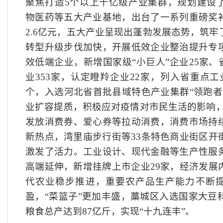
聚焦打造
5个以上千亿级产业集群，规划建设
物医药等五大产业基地，出台了一系列重磅奖
2.6亿元，五大产业呈现出蓬勃发展态势，筑
转型升级步伐加快，开展低效企业整治提升专
效低端企业，新增国家级“小巨人”企业25家、
业353家，认定瞪羚企业22家，列入省重点工
个，入选河北省首批县域特色产业集群“领跑者
业扩容提质，积极应对疫情对市民生活的影响，
发放消费券、爱心券等拉动消费，消费市场持
新热点，湾里庙步行街等33条特色商业街区开
激发了活力。工业设计、现代金融等生产性服
高端延伸，新增挂牌上市企业29家，经济发展
代农业稳步推进，重要农产品生产能力不断提
盈，“菜篮子”更加丰盛，藁城区入选国家大豆
粮食总产达到87亿斤，实现“十九连丰”。