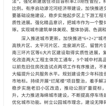
法”，强化新建居住项目容积率2.0刚性管控
比例。有序启动滹沱河经济带建设，加快推进
要基础设施建设，稳步实施起步区上下游工程
质性进展。强化精品意识，把城市作为一个整
琢，实现城市建筑单体美观、整体协调、色调
深入推进城市更新。加快推进
“6+2+2
高铁片区、太平河片区、龙泉湖片区、留营片
南三环片区等6大片区建设取得实质性进展，
化改造两大工程主体完工通车，9个城中村高品
以前危旧住房改造试点两项工作有序推进，不
大幅提升公共服务水平。规划建设青少年科技
市地标。持续开展“烂尾楼”项目整治，着手解
稳步实施老旧小区改造，推动公厕扩量提标
升，大力推进海绵城市建设，不断提高停车场
优化城市功能。树立公园城市理念，建设无障