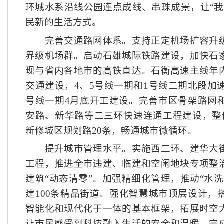
环城水系沿线公园连点成线、串珠成景，让“我
民新的生活方式。
完善交通路网体系。支持正定机场扩容升级
界级机场群。启动石雄城际铁路建设，加快石
现与省内各地市的高铁直达。石衡高速主线年
交通建设，
4、5号线一期和1号线二期北段加
号线一期4月底开工建设。完善市区骨架路网
安路、新华路等二三环快速连通工程建设，整
新修城区规划路20条，畅通城市微循环。
提升城市管理水平。实施西二环、建华大街
工程，推进全市违建、临建和空闲地块专项整
建筑
“动态清零”。加强精细化管理，推动“水
建100条精品街道。强化智慧城市顶层设计，
智能化和现代化于一体的基本框架，拓展时空
让市民感受到科技融入生活的安全和温暖。完