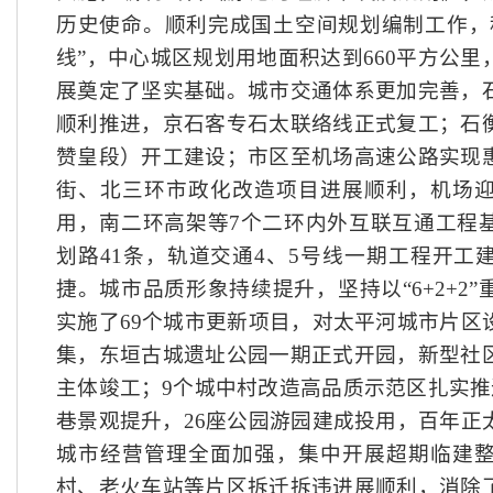
历史使命。顺利完成国土空间规划编制工作，
线”，中心城区规划用地面积达到660平方公
展奠定了坚实基础。城市交通体系更加完善，
顺利推进，京石客专石太联络线正式复工；石
赞皇段）开工建设；市区至机场高速公路实现
街、北三环市政化改造项目进展顺利，机场
用，南二环高架等7个二环内外互联互通工程
划路41条，轨道交通4、5号线一期工程开工
捷。城市品质形象持续提升，坚持以“6+2+2
实施了69个城市更新项目，对太平河城市片区
集，东垣古城遗址公园一期正式开园，新型社
主体竣工；9个城中村改造高品质示范区扎实推
巷景观提升，26座公园游园建成投用，百年正
城市经营管理全面加强，集中开展超期临建
村、老火车站等片区拆迁拆违进展顺利，消除