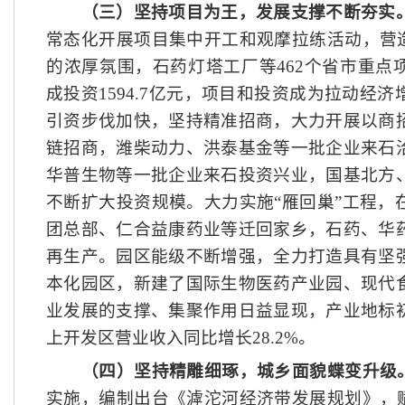
（三）坚持项目为王，发展支撑不断夯实
常态化开展项目集中开工和观摩拉练活动，营
的浓厚氛围，石药灯塔工厂等462个省市重点
成投资1594.7亿元，项目和投资成为拉动经
引资步伐加快，坚持精准招商，大力开展以商
链招商，潍柴动力、洪泰基金等一批企业来石
华普生物等一批企业来石投资兴业，国基北方
不断扩大投资规模。大力实施“雁回巢”工程，
团总部、仁合益康药业等迁回家乡，石药、华
再生产。园区能级不断增强，全力打造具有坚
本化园区，新建了国际生物医药产业园、现代
业发展的支撑、集聚作用日益显现，产业地标
上开发区营业收入同比增长28.2%。
（四）坚持精雕细琢，城乡面貌蝶变升级
实施，编制出台《滹沱河经济带发展规划》，赋