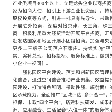
产业类项目
300个以上。立足龙头企业以商招商
家为招商大使，招引上下游企业投资建厂。持
股权投资等方式，引进一批具有先导性、带动
开展驻外招商，深度对接京津、长三角、珠
商。积极利用重大经贸活动开展平台招商，汇
赴发达国家和地区开展小团组招商。加强与央
更多二三级子公司落户石家庄。持续实施“雁
实、奖补兑现、招标投标、服务标准上，做到
小企业一视同仁。
强化园区平台建设。落实和创新园区管理体
化整合，通过空间整合推动产业聚集、效益提
园建设，打造特色鲜明、带动性强、辐射面广
区承载能力，全面推广
“区域评估+多评合一”
担保、市政“四个平台”，搭建科技研发、成果
源、应用融合、生活配套“六位一体”的服务体